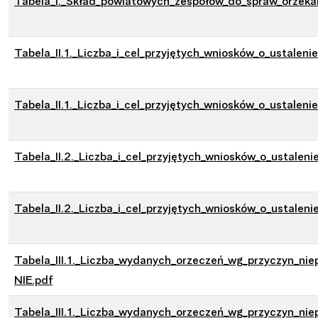
Tabela_I._Skład_powiatowych_zespołów_do_spraw_orzekan
Tabela_II.1._Liczba_i_cel_przyjętych_wniosków_o_ustaleni
Tabela_II.1._Liczba_i_cel_przyjętych_wniosków_o_ustalen
Tabela_II.2._Liczba_i_cel_przyjętych_wniosków_o_ustalen
Tabela_II.2._Liczba_i_cel_przyjętych_wniosków_o_ustale
Tabela_III.1._Liczba_wydanych_orzeczeń_wg_przyczyn_nie
NIE.pdf
Tabela_III.1._Liczba_wydanych_orzeczeń_wg_przyczyn_nie