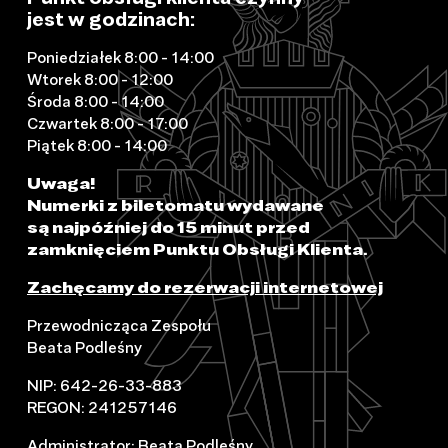
jest w godzinach:
Poniedziałek 8:00 - 14:00
Wtorek 8:00 - 12:00
Środa 8:00 - 14:00
Czwartek 8:00 - 17:00
Piątek 8:00 - 14:00
Uwaga!
Numerki z biletomatu wydawane
są najpóźniej do 15 minut przed
zamknięciem Punktu Obsługi Klienta.
Zachęcamy do rezerwacji internetowej
Przewodnicząca Zespołu
Beata Podleśny
NIP: 642-26-33-883
REGON: 241257146
Administrator: Beata Podleśny