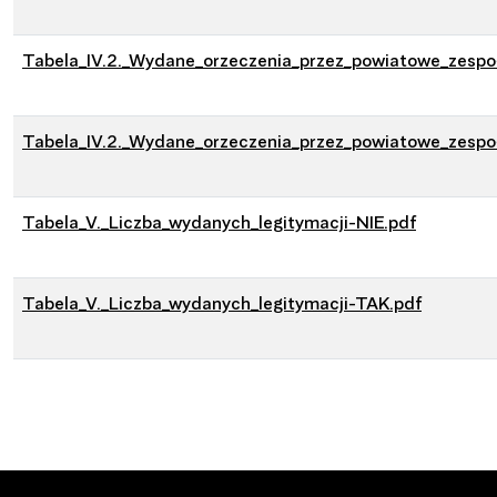
Tabela_IV.2._Wydane_orzeczenia_przez_powiatowe_zespo
Tabela_IV.2._Wydane_orzeczenia_przez_powiatowe_zesp
Tabela_V._Liczba_wydanych_legitymacji-NIE.pdf
Tabela_V._Liczba_wydanych_legitymacji-TAK.pdf