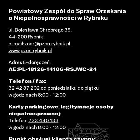
Powiatowy Zespół do Spraw Orzekania
o Niepełnosprawności w Rybniku
ul. Bolesława Chrobrego 39,
44-200 Rybnik
e-mail:zonr@pzon.rybnik.pl
www.pzon.rybnik.pl
Adres E-doręczeń:
AE:PL-18126-14106-RSJWC-24
Telefon / fax:
32 42 37 202
od poniedziałku do piątku
w godzinach 8:00 - 12:00
Karty parkingowe, legitymacje osoby
niepełnosprawnej:
Telefon:
733 440 133
w godzinach 8:00 - 12:00
Punkt obsługi klienta czynny