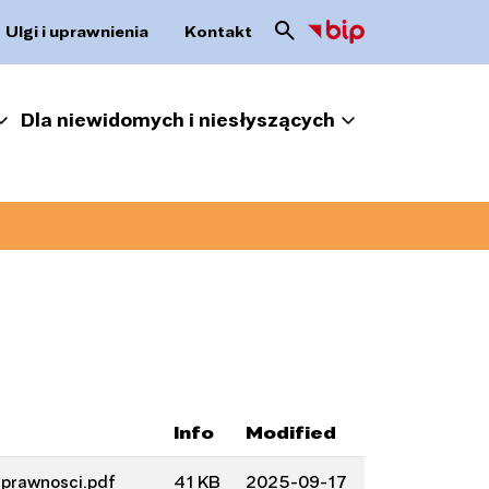
Ulgi i uprawnienia
Kontakt
Dla niewidomych i niesłyszących
Info
Modified
prawnosci.pdf
41 KB
2025-09-17