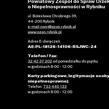
Powiatowy Zespół do Spraw Orzek
o Niepełnosprawności w Rybniku
ul. Bolesława Chrobrego 39,
44-200 Rybnik
e-mail:zonr@pzon.rybnik.pl
www.pzon.rybnik.pl
Adres E-doręczeń:
AE:PL-18126-14106-RSJWC-24
Telefon / fax:
32 42 37 202
od poniedziałku do piątku
w godzinach 8:00 - 12:00
Karty parkingowe, legitymacje osob
niepełnosprawnej:
Telefon:
733 440 133
w godzinach 8:00 - 12:00