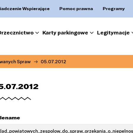
iadczenie Wspierające
Pomoc prawna
Programy
Orzecznictwo
Karty parkingowe
Legitymacje
owanych Spraw
05.07.2012
5.07.2012
ilename
lad_powiatowych_zespolow_do_spraw_orzekania_o_niepelnos