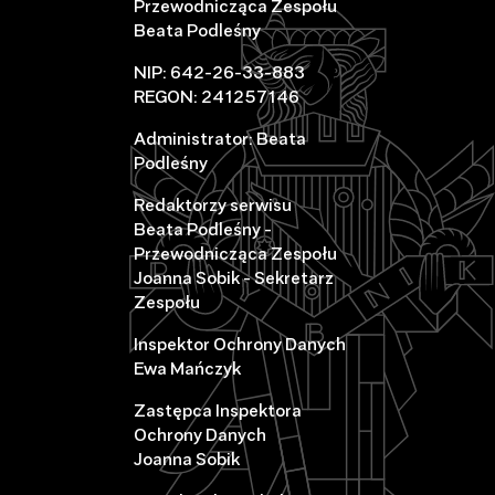
Przewodnicząca Zespołu
Beata Podleśny
NIP: 642-26-33-883
REGON: 241257146
Administrator: Beata
Podleśny
Redaktorzy serwisu
Beata Podleśny -
Przewodnicząca Zespołu
Joanna Sobik - Sekretarz
Zespołu
Inspektor Ochrony Danych
Ewa Mańczyk
Zastępca Inspektora
Ochrony Danych
Joanna Sobik