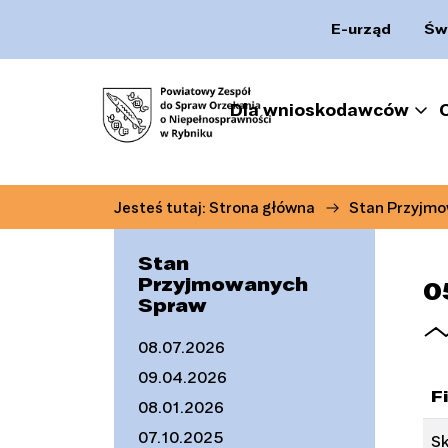
E-urząd
Św
Dla wnioskodawców
Jesteś tutaj:
Strona główna
Stan Przyjm
Stan
Przyjmowanych
0
Spraw
08.07.2026
09.04.2026
F
08.01.2026
07.10.2025
Sk