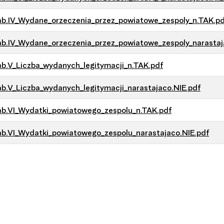
b.IV_Wydane_orzeczenia_przez_powiatowe_zespoly_n.TAK.pd
b.IV_Wydane_orzeczenia_przez_powiatowe_zespoly_narastaj
b.V_Liczba_wydanych_legitymacji_n.TAK.pdf
b.V_Liczba_wydanych_legitymacji_narastajaco.NIE.pdf
b.VI_Wydatki_powiatowego_zespolu_n.TAK.pdf
b.VI_Wydatki_powiatowego_zespolu_narastajaco.NIE.pdf