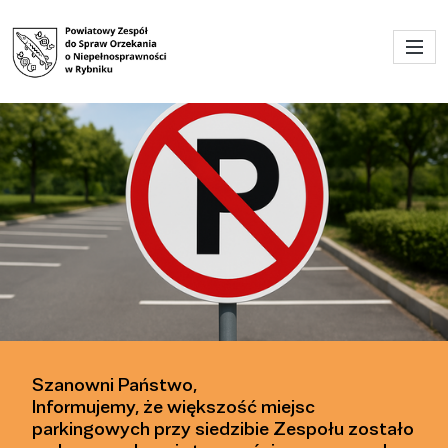
Przejdź do menu głównego
Przejdź do treści
Powiatowy Zespół do Spraw Or
Szanowni Państwo,
Informujemy, że większość miejsc
parkingowych przy siedzibie Zespołu zostało