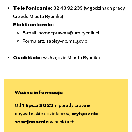
Telefonicznie:
32 43 92 239
(w godzinach pracy
Urzędu Miasta Rybnika)
Elektronicznie:
E-mail:
pomocprawna@um.rybnik.pl
Formularz:
zapisy-np.ms.gov.pl
Osobiście:
w Urzędzie Miasta Rybnika
Ważna informacja
Od
1 lipca 2023 r.
porady prawne i
obywatelskie udzielane są
wyłącznie
stacjonarnie
w punktach.