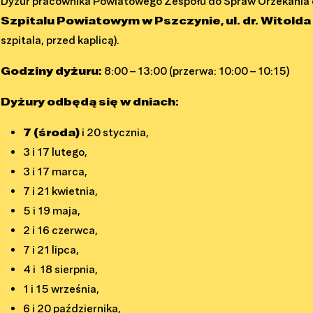
Dyżur pracownika Powiatowego Zespołu do Spraw Orzekania 
Szpitalu Powiatowym w Pszczynie, ul. dr. Witolda
szpitala, przed kaplicą).
Godziny dyżuru:
8:00 – 13:00 (przerwa: 10:00 – 10:15)
Dyżury odbędą się w dniach:
7 (środa)
i 20 stycznia,
3 i 17 lutego,
3 i 17 marca,
7 i 21 kwietnia,
5 i 19 maja,
2 i 16 czerwca,
7 i 21 lipca,
4 i 18 sierpnia,
1 i 15 września,
6 i 20 października,