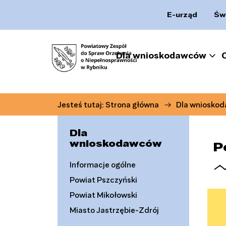
E-urząd
Św
Dla wnioskodawców
Jesteś tutaj:
Strona główna
Dla wniosko
Dla
wnioskodawców
P
Informacje ogólne
Powiat Pszczyński
Powiat Mikołowski
Miasto Jastrzębie-Zdrój