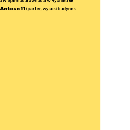
o Niepełnosprawności w Rybniku
w
 Antesa 11
(parter, wysoki budynek