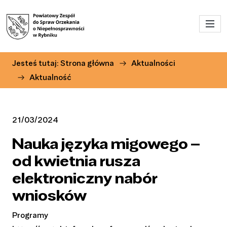
Przejdź do menu głównego
Przejdź do treści
Jesteś tutaj:
Strona główna
Aktualności
Aktualność
21/03/2024
Nauka języka migowego –
od kwietnia rusza
elektroniczny nabór
wniosków
Programy