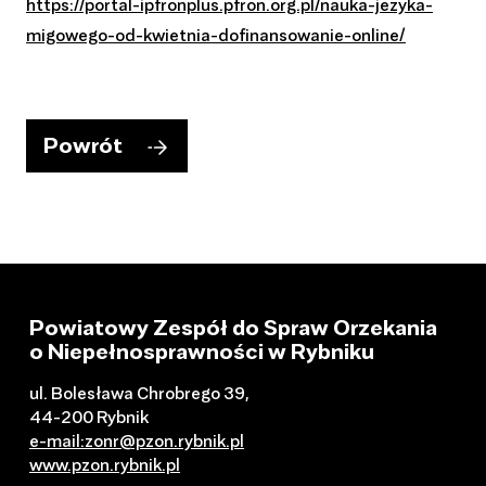
https://portal-ipfronplus.pfron.org.pl/nauka-jezyka-
migowego-od-kwietnia-dofinansowanie-online/
Powrót
Powiatowy Zespół do Spraw Orzekania
o Niepełnosprawności w Rybniku
ul. Bolesława Chrobrego 39,
44-200 Rybnik
e-mail:zonr@pzon.rybnik.pl
www.pzon.rybnik.pl