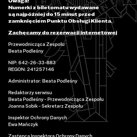
Uwaga!
Numerki z biletomatu wydawane
są najpóźniej do 15 minut przed
zamknięciem Punktu Obsługi Klienta.
Zachęcamy do rezerwacji internetowej
Przewodnicząca Zespołu
Beata Podleśny
NIP: 642-26-33-883
REGON: 241257146
Administrator: Beata Podleśny
Redaktorzy serwisu
Beata Podleśny - Przewodnicząca Zespołu
Joanna Sobik - Sekretarz Zespołu
Inspektor Ochrony Danych
Ewa Mańczyk
Zastępca Inspektora Ochrony Danych