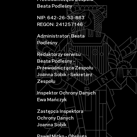
Beata Podleśny
NIP: 642-26-33-883
REGON: 241257146
Administrator: Beata
Podleśny
Redaktorzy serwisu
Beata Podleśny -
Przewodnicząca Zespołu
Joanna Sobik - Sekretarz
Zespołu
Inspektor Ochrony Danych
Ewa Mańczyk
Zastępca Inspektora
Ochrony Danych
Joanna Sobik
Paweł Mitko - Obsługa