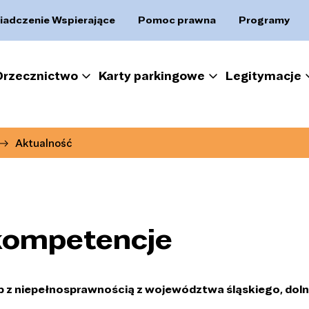
iadczenie Wspierające
Pomoc prawna
Programy
Orzecznictwo
Karty parkingowe
Legitymacje
Aktualność
 kompetencje
 z niepełnosprawnością z województwa śląskiego, doln