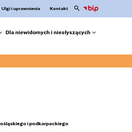
Ulgi i uprawnienia
Kontakt
Dla niewidomych i niesłyszących
ośląskiego i podkarpackiego