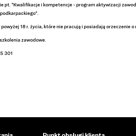
 pt. "Kwalifikacje i kompetencje - program aktywizacji zawo
 podkarpackiego".
owyżej 18 r. życia, które nie pracują i posiadają orzeczenie 
 szkolenia zawodowe.
65 301
ania
Punkt obsługi klienta