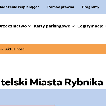
iadczenie Wspierające
Pomoc prawna
Programy
Orzecznictwo
Karty parkingowe
Legitymacje
Aktualność
elski Miasta Rybnika