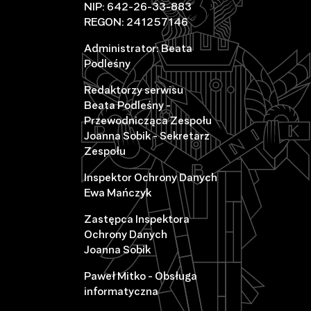
NIP: 642-26-33-883
REGON: 241257146
Administrator: Beata
Podleśny
Redaktorzy serwisu
Beata Podleśny -
Przewodnicząca Zespołu
Joanna Sobik - Sekretarz
Zespołu
Inspektor Ochrony Danych
Ewa Mańczyk
Zastępca Inspektora
Ochrony Danych
Joanna Sobik
Paweł Mitko - Obsługa
informatyczna